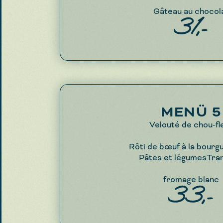
Gâteau au chocol
31,-
MENÜ 5
Velouté de chou-fl
Rôti de bœuf à la bourg
Pâtes et légumesTra
fromage blanc
33,-