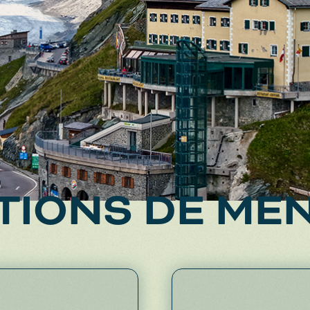
•
Menu ou à la carte – à vous de choisir!
•
Rapide et simple!
•
Produits et plats locaux –
une authenticité qui se savoure !‍‍
TIONS DE MEN