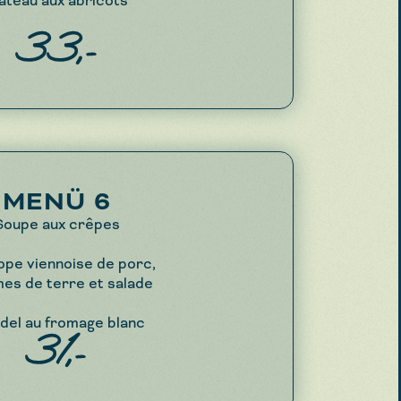
âteau aux abricots
33,-
MENÜ 6
Soupe aux crêpes
ope viennoise de porc,
s de terre et salade
del au fromage blanc
31,-