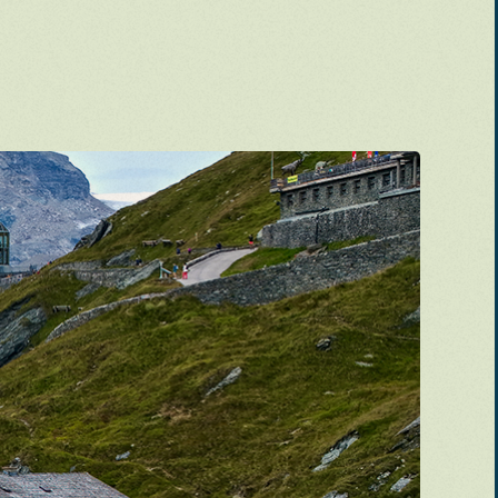
,
s en autocar
ing