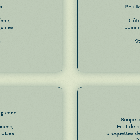
s
Bouill
rème,
Côte
égumes
pomme
s
S
égumes
Soupe a
auern,
Filet de p
rottes
croquettes d