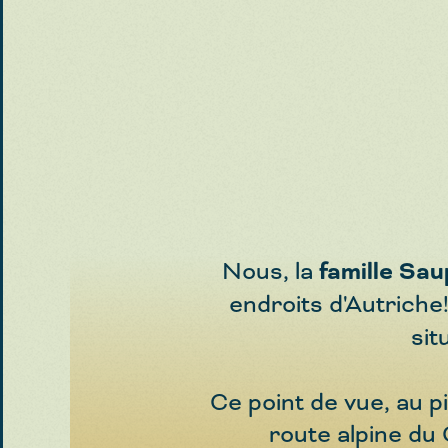
Nous, la
famille Sa
endroits d'Autriche
sit
Ce point de vue, au p
route alpine du