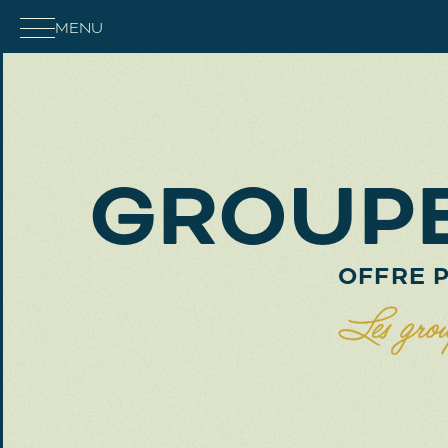
MENU
GROUPE
OFFRE 
Les group