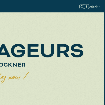
DE
EN
FR
YAGEURS
LOCKNER
hez nous !