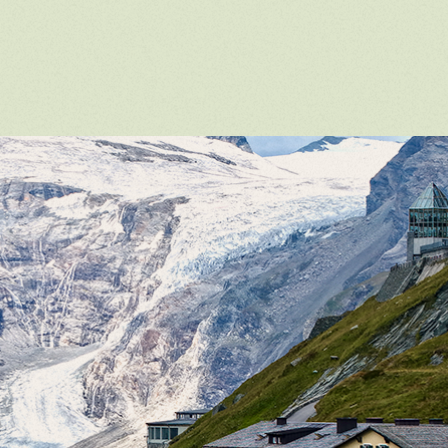
Nos services:
Une vue imprenable sur les montagnes
le glacier et la faune du parc national
•
salles à manger réservées aux groupe
•
rvice de navette gratuit depuis le park
des autocars jusqu'au restaurant