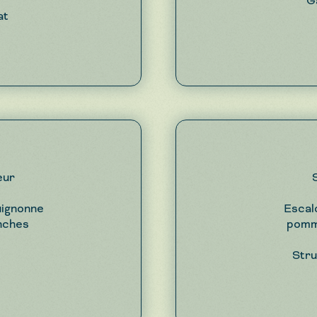
G
at
eur
uignonne
Escal
nches
pomme
Stru