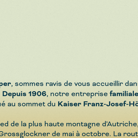
uper
, sommes ravis de vous accueillir dan
!
Depuis 1906
, notre entreprise
familial
ué au sommet du
Kaiser Franz-Josef-H
ied de la plus haute montagne d'Autriche,
 Grossglockner de mai à octobre. La rout