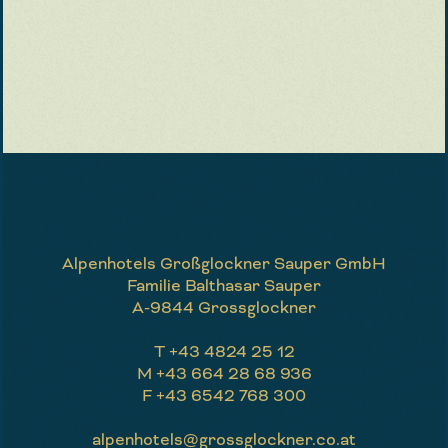
Alpenhotels Großglockner Sauper GmbH
Familie Balthasar Sauper
A-9844 Grossglockner
T
+43 4824 25 12
M
+43 664 28 68 936
F
+43 6542 768 300
alpenhotels@grossglockner.co.at