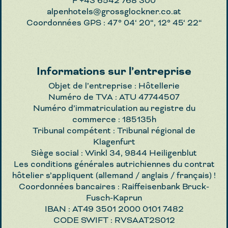
F +43 6542 768 300
alpenhotels@grossglockner.co.at
Coordonnées GPS : 47° 04‘ 20“, 12° 45‘ 22“
Informations sur l’entreprise
Objet de l’entreprise : Hôtellerie
Numéro de TVA : ATU 47744507
Numéro d’immatriculation au registre du
commerce : 185135h
Tribunal compétent : Tribunal régional de
Klagenfurt
Siège social : Winkl 34, 9844 Heiligenblut
Les conditions générales autrichiennes du contrat
hôtelier s’appliquent (allemand / anglais / français) !
Coordonnées bancaires : Raiffeisenbank Bruck-
Fusch-Kaprun
IBAN : AT49 3501 2000 0101 7482
CODE SWIFT : RVSAAT2S012