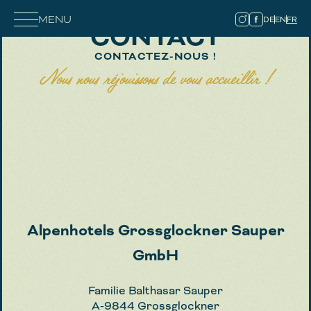
MENU
DE
EN
FR
CONTACT
CONTACTEZ-NOUS !
Nous nous réjouissons de vous accueillir !
Alpenhotels Grossglockner Sauper
GmbH
Familie Balthasar Sauper
A-9844 Grossglockner