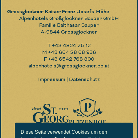
Grossglockner Kaiser Franz-Josefs-Höhe
Alpenhotels Großglockner Sauper GmbH
Familie Balthasar Sauper
A-9844 Grossglockner
T
+43 4824 25 12
M
+43 664 28 68 936
F
+43 6542 768 300
alpenhotels@grossglockner.co.at
Impressum
|
Datenschutz
Website by
EPIC
Diese Seite verwendet Cookies um den